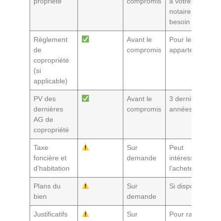
propriété
compromis
à votre
notaire si
besoin
Règlement
Avant le
Pour les
de
compromis
appartements
copropriété
(si
applicable)
PV des
Avant le
3 dernières
dernières
compromis
années
AG de
copropriété
Taxe
Sur
Peut
foncière et
demande
intéresser
d’habitation
l’acheteur
Plans du
Sur
Si disponibles
bien
demande
Justificatifs
Sur
Pour rassurer