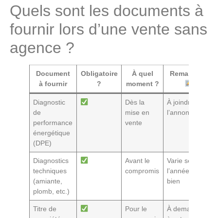
Quels sont les documents à
fournir lors d’une vente sans
agence ?
Document
Obligatoire
À quel
Remarques
à fournir
?
moment ?
Diagnostic
Dès la
À joindre à
de
mise en
l’annonce
performance
vente
énergétique
(DPE)
Diagnostics
Avant le
Varie selon
techniques
compromis
l’année du
(amiante,
bien
plomb, etc.)
Titre de
Pour le
À demander